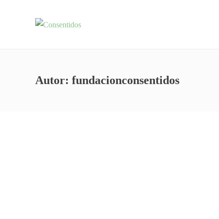
Autor:
fundacionconsentidos
¿Qué son las enfermedades raras?
Las enfermedades raras afectan a un número pequeño
de personas…