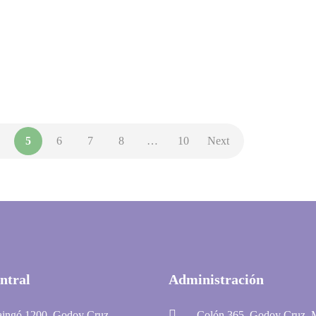
Años atrás, los pediatras recomendaban que los niños
usaran calzado…
NOVEDADES
5
6
7
8
…
10
Next
ntral
Administración
aingó 1200, Godoy Cruz,
Colón 365, Godoy Cruz,