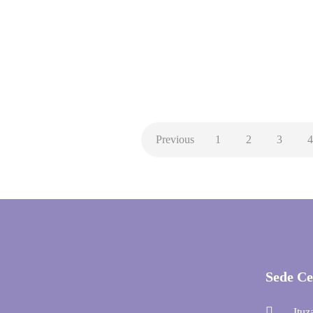
En el marco del programa Godoy Cruz Incluye, se
presentaron…
NOVEDADES
Previous
1
2
3
4
Sede Ce
Ituz