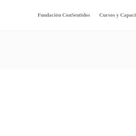
Fundación ConSentidos
Cursos y Capaci
Asistencia a personas con discapacidad
en el Mendotran
Ante la implementación de un nuevo sistema de
transporte, en…