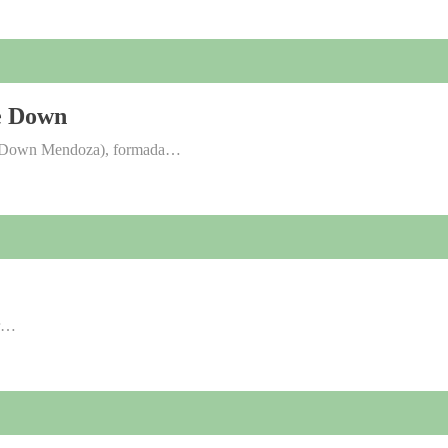
de Down
n Down Mendoza), formada…
ar…