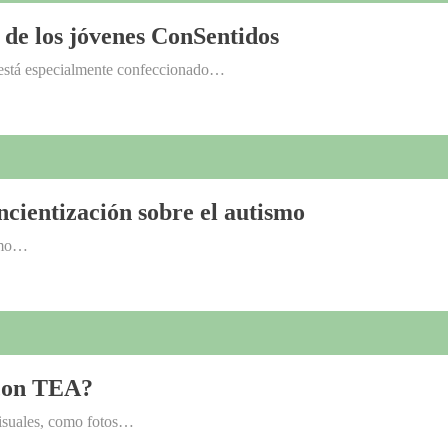
 de los jóvenes ConSentidos
 está especialmente confeccionado…
ncientización sobre el autismo
ismo…
 con TEA?
isuales, como fotos…