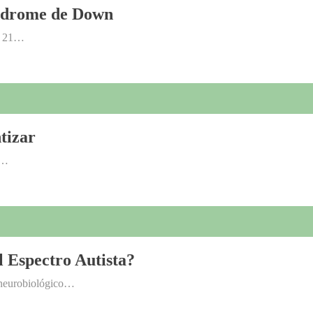
índrome de Down
el 21…
tizar
l…
 Espectro Autista?
o neurobiológico…