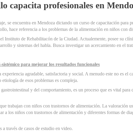
llo capacita profesionales en Mend
aje, se encuentra en Mendoza dictando un curso de capacitación para pr
lo, hace referencia a los problemas de la alimentación en niños con d
 Instituto de Rehabilitacón de la Ciudad. Actualemente, posee su clíni
rrollo y sistemas del habla. Busca investigar un acercamiento en el trata
i-sistémico para mejorar los resultados funcionales
 experiencia agradable, satisfactoria y social. A menudo este no es el c
o etiología de esos problemas es compleja.
a, gastrointestinal y del comportamiento, es un proceso que es vital para
as que trabajan con niños con trastornos de alimentación. La valoración 
luar a los niños con trastornos de alimentación y diferentes formas de d
os a través de casos de estudio en video.